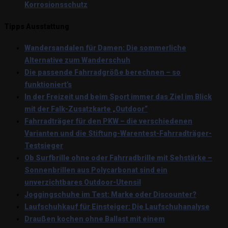
Korrosionsschutz
Tipps Ausstattung
Wandersandalen für Damen: Die sommerliche
Alternative zum Wanderschuh
Die passende Fahrradgröße berechnen – so
funktioniert’s
In der Freizeit und beim Sport immer das Ziel im Blick
mit der Falk-Zusatzkarte „Outdoor“
Fahrradträger für den PKW – die verschiedenen
Varianten und die Stiftung-Warentest-Fahrradträger-
Testsieger
Ob Surfbrille ohne oder Fahrradbrille mit Sehstärke –
Sonnenbrillen aus Polycarbonat sind ein
unverzichtbares Outdoor-Utensil
Joggingschuhe im Test: Marke oder Discounter?
Laufschuhkauf für Einsteiger: Die Laufschuhanalyse
Draußen kochen ohne Ballast mit einem