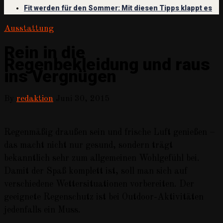
Fit werden für den Sommer: Mit diesen Tipps klappt es
Ausstattung
Rein in die
Regenbekleidung und raus
ins Vergnügen
By
redaktion
Juni 30, 2015
Regenmäßig draußen sein und frische Luft genießen –
das macht nicht nur gesund, sondern trägt
bekanntlich sehr zum allgemeinen Wohlgefühl bei.
Damit der Spaß komplett ist, soll man sich auf
verschiedene Wettersituationen vorbereiten. Der
geeignete Regenschutz ist bei Outdoor-Aktivitäten
jedenfalls ein Muss.