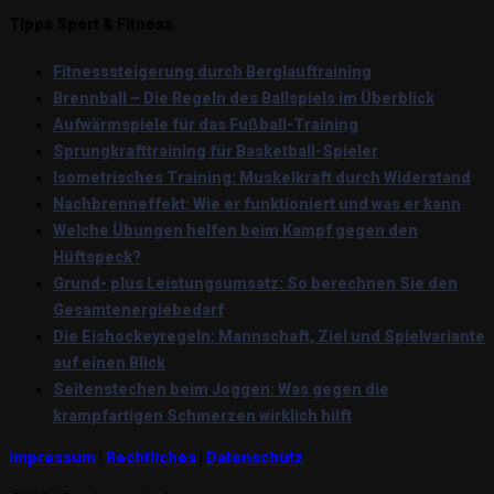
Tipps Sport & Fitness
Fitnesssteigerung durch Berglauftraining
Brennball – Die Regeln des Ballspiels im Überblick
Aufwärmspiele für das Fußball-Training
Sprungkrafttraining für Basketball-Spieler
Isometrisches Training: Muskelkraft durch Widerstand
Nachbrenneffekt: Wie er funktioniert und was er kann
Welche Übungen helfen beim Kampf gegen den
Hüftspeck?
Grund- plus Leistungsumsatz: So berechnen Sie den
Gesamtenergiebedarf
Die Eishockeyregeln: Mannschaft, Ziel und Spielvariante
auf einen Blick
Seitenstechen beim Joggen: Was gegen die
krampfartigen Schmerzen wirklich hilft
Impressum
|
Rechtliches
|
Datenschutz