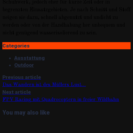
Schuhwerk, jedoch eher für kurze Zeit oder in
begrenzten Einsatzgebieten. Je nach Schnitt und Stoff
neigen sie dazu, schnell abgenutzt und undicht zu
werden oder von der Handhabung her unbequem und
nicht genügend wasserisolierend zu sein.
Categories
Ausstattung
Outdoor
Previous article
Das Wandern ist des Müllers Lust…
Next article
FPV Racing mit Quadrocoptern in freier Wildbahn
You may also like