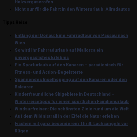
Holzvergaserofen
Nicht nur für die Fahrt in den Winterurlaub: Allradautos
Tipps Reise
Entlang der Donau: Eine Fahrradtour von Passau nach
Wien
So wird Ihr Fahrradurlaub auf Mallorca ein
unvergessliches Erlebnis
Ein Sporturlaub auf den Kanaren – paradiesisch für
Fitness- und Action-Begeisterte
Spannendes Inselhopping auf den Kanaren oder den
Balearen
Kinderfreundliche Skigebiete in Deutschland –
Winterreisetipps für einen sportlichen Familienurlaub
Windsurfreisen: Die schönsten Ziele rund um die Welt
Auf dem Wildnistrail in der Eifel die Natur erleben
Fischen mit ganz besonderem Thrill: Lachsangeln vor
Rügen