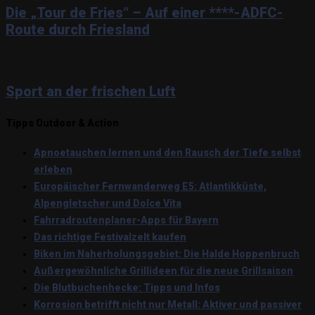
Die „Tour de Fries“ – Auf einer ****-ADFC-
Route durch Friesland
Sport an der frischen Luft
Tipps Outdoor & Action
Apnoetauchen lernen und den Rausch der Tiefe selbst
erleben
Europäischer Fernwanderweg E5: Atlantikküste,
Alpengletscher und Dolce Vita
Fahrradroutenplaner-Apps für Bayern
Das richtige Festivalzelt kaufen
Biken im Naherholungsgebiet: Die Halde Hoppenbruch
Außergewöhnliche Grillideen für die neue Grillsaison
Die Blutbuchenhecke: Tipps und Infos
Korrosion betrifft nicht nur Metall: Aktiver und passiver