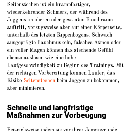
Seitenstechen ist ein krampfartiger,
Nicht nur Sommerzeit ist Grillzeit:
wiederkehrender Schmerz, der während des
Grill-Arten im Überblick
Joggens im oberen oder gesamten Bauchraum
Fit werden für den Sommer: Mit
auftritt, vorzugsweise aber auf einer Körperseite,
diesen Tipps klappt es
unterhalb des letzten Rippenbogens. Schwach
ausgeprägte Bauchmuskeln, falsches Atmen oder
ein voller Magen können das stechende Gefühl
ebenso auslösen wie eine hohe
Laufgeschwindigkeit zu Beginn des Trainings. Mit
der richtigen Vorbereitung können Läufer, das
Risiko
Seitenstechen
beim Joggen zu bekommen,
aber minimieren.
Schnelle und langfristige
Maßnahmen zur Vorbeugung
Beispielsweise indem sie vor ihrer Joggingrunde