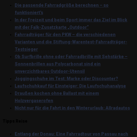
Die passende Fahrradgröße berechnen – so
funktioniert’s
In der Freizeit und beim Sport immer das Ziel im Blick
mit der Falk-Zusatzkarte „Outdoor“
Fahrradträger für den PKW – die verschiedenen
Varianten und die Stiftung-Warentest-Fahrradträger-
Testsieger
Ob Surfbrille ohne oder Fahrradbrille mit Sehstärke –
Sonnenbrillen aus Polycarbonat sind ein
unverzichtbares Outdoor-Utensil
Joggingschuhe im Test: Marke oder Discounter?
Laufschuhkauf für Einsteiger: Die Laufschuhanalyse
Draußen kochen ohne Ballast mit einem
Holzvergaserofen
Nicht nur für die Fahrt in den Winterurlaub: Allradautos
Tipps Reise
Entlang der Donau: Eine Fahrradtour von Passau nach