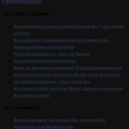
Familienurlaub
Tipps Outdoor & Action
Apnoetauchen lernen und den Rausch der Tiefe selbst
erleben
Europäischer Fernwanderweg E5: Atlantikküste,
Alpengletscher und Dolce Vita
Fahrradroutenplaner-Apps für Bayern
Das richtige Festivalzelt kaufen
Biken im Naherholungsgebiet: Die Halde Hoppenbruch
Außergewöhnliche Grillideen für die neue Grillsaison
Die Blutbuchenhecke: Tipps und Infos
Korrosion betrifft nicht nur Metall: Aktiver und passiver
Korrosionsschutz
Tipps Ausstattung
Wandersandalen für Damen: Die sommerliche
Alternative zum Wanderschuh