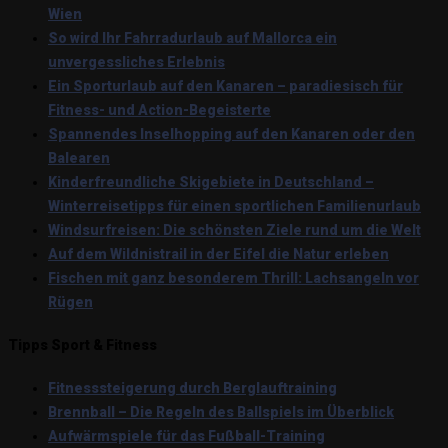
Wien
So wird Ihr Fahrradurlaub auf Mallorca ein
unvergessliches Erlebnis
Ein Sporturlaub auf den Kanaren – paradiesisch für
Fitness- und Action-Begeisterte
Spannendes Inselhopping auf den Kanaren oder den
Balearen
Kinderfreundliche Skigebiete in Deutschland –
Winterreisetipps für einen sportlichen Familienurlaub
Windsurfreisen: Die schönsten Ziele rund um die Welt
Auf dem Wildnistrail in der Eifel die Natur erleben
Fischen mit ganz besonderem Thrill: Lachsangeln vor
Rügen
Tipps Sport & Fitness
Fitnesssteigerung durch Berglauftraining
Brennball – Die Regeln des Ballspiels im Überblick
Aufwärmspiele für das Fußball-Training