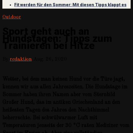
Fit werden für den Sommer: Mit diesen Tipps klappt es
Outdoor
Sport geht auch an
Hundstagen: Tipps zum
Trainieren bei Hitze
By
redaktion
Aug. 26, 2020
Wetter, bei dem man keinen Hund vor die Türe jagt,
kennen wir aus allen Jahreszeiten. Die Hundstage im
Sommer haben ihren Namen aber vom Sternbild
Großer Hund, das im antiken Griechenland an den
heißesten Tagen des Jahres den Nachthimmel
beherrschte. Bei schwülwarmer Luft mit
Temperaturen jenseits der 30 °C raten Mediziner vom