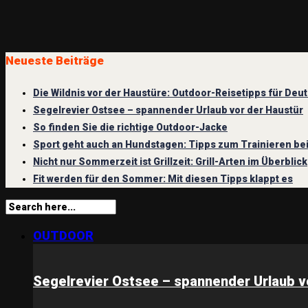
Neueste Beiträge
Die Wildnis vor der Haustüre: Outdoor-Reisetipps für Deu
Segelrevier Ostsee – spannender Urlaub vor der Haustür
So finden Sie die richtige Outdoor-Jacke
Sport geht auch an Hundstagen: Tipps zum Trainieren bei
Nicht nur Sommerzeit ist Grillzeit: Grill-Arten im Überblick
Fit werden für den Sommer: Mit diesen Tipps klappt es
OUTDOOR
Segelrevier Ostsee – spannender Urlaub v