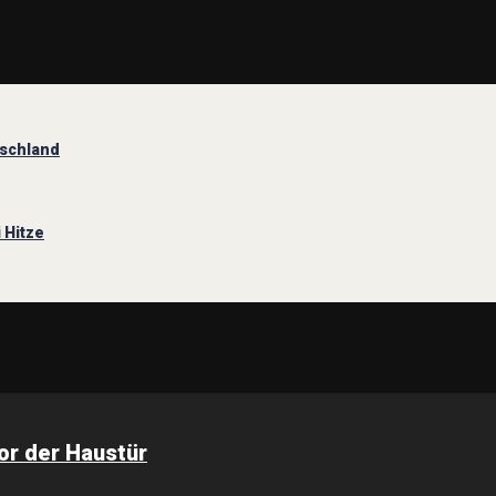
tschland
 Hitze
or der Haustür